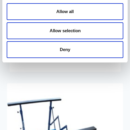
Allow all
Allow selection
Deny
Elektriline vints 12V 4500 kg
359,00
€