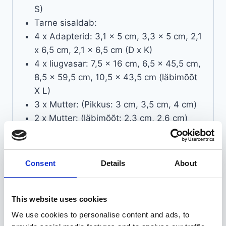
S)
Tarne sisaldab:
4 x Adapterid: 3,1 x 5 cm, 3,3 x 5 cm, 2,1
x 6,5 cm, 2,1 x 6,5 cm (D x K)
4 x liugvasar: 7,5 x 16 cm, 6,5 x 45,5 cm,
8,5 x 59,5 cm, 10,5 x 43,5 cm (läbimõõt
X L)
3 x Mutter: (Pikkus: 3 cm, 3,5 cm, 4 cm)
2 x Mutter: (läbimõõt: 2,3 cm, 2,6 cm)
2 x lõualuu
2 x tõmmits: (pikkus: 10,5 cm, 12,8 cm)
1 x 9,5 mm punktlõikur
Consent
Details
About
12 x Kruvi: (Pikkus: 3,6 cm, 5 cm, 3 x 5,5
cm, 5 x 6 cm, 2 x 6,1 cm)
This website uses cookies
1 x väljatõmmatav tööriist: (pikkus: 14 cm)
4 x lukustusseib
We use cookies to personalise content and ads, to