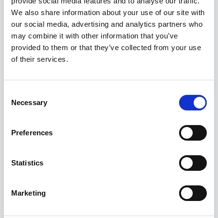
1 x võll (pikkus: 31,7 cm)
provide social media features and to analyse our traffic.
We also share information about your use of our site with
5 x varrukas: (25 mm, 27 mm, 28 mm, 29
our social media, advertising and analytics partners who
mm, 30 mm)
may combine it with other information that you’ve
provided to them or that they’ve collected from your use
of their services.
Seotud tooted
Consent
Necessary
Selection
Preferences
Statistics
Marketing