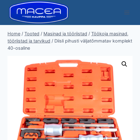
Skip
to
content
Home
/
Tooted
/
Masinad ja tööriistad
/
Töökoja masinad,
tööriistad ja tarvikud
/
Diisli pihusti väljatõmmatav komplekt
40-osaline