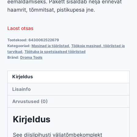
eemaldamiseks. Pakett sisaldab nelja erinevat
haamrit, tõmmitsat, pistikupesa jne.
Laost otsas
Tootekood:
6430062522679
Kategooriad:
Masinad ja tööriistad
,
Töökoja masinad, tööriistad ja
tarvikud
,
Töötuba ja spetsiaalsed tööriistad
Bränd:
Droma Tools
Kirjeldus
Lisainfo
Arvustused (0)
Kirjeldus
See diislipihusti väljatõmbekomplekt