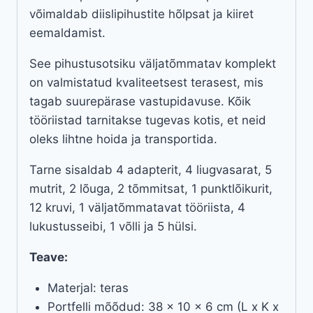
võimaldab diislipihustite hõlpsat ja kiiret
eemaldamist.
See pihustusotsiku väljatõmmatav komplekt
on valmistatud kvaliteetsest terasest, mis
tagab suurepärase vastupidavuse. Kõik
tööriistad tarnitakse tugevas kotis, et neid
oleks lihtne hoida ja transportida.
Tarne sisaldab 4 adapterit, 4 liugvasarat, 5
mutrit, 2 lõuga, 2 tõmmitsat, 1 punktlõikurit,
12 kruvi, 1 väljatõmmatavat tööriista, 4
lukustusseibi, 1 võlli ja 5 hülsi.
Teave:
Materjal: teras
Portfelli mõõdud: 38 x 10 x 6 cm (L x K x