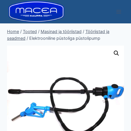
Skip
to
content
Home
/
Tooted
/
Masinad ja tööriistad
/
Tööriistad ja
seadmed
/
Elektrooniline püstoliga püstolipump