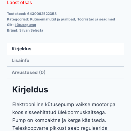
Laost otsas
Tootekood:
6430062522358
Kategooriad:
Kütusemahutid ja pumbad
,
Tööriistad ja seadmed
Silt:
kütusepump
Bränd:
Silvan Selecta
Kirjeldus
Lisainfo
Arvustused (0)
Kirjeldus
Elektrooniline kütusepump vaikse mootoriga
koos sisseehitatud ülekoormuskaitsega.
Pump on kompaktne ja kerge käsitseda.
Teleskoopvarre pikkust saab reguleerida