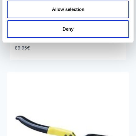
Allow selection
Deny
Keermete remondikomplekt 45 osa
StalhKaiser
89,95
€