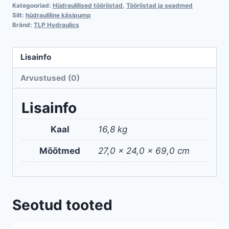
2-
Kategooriad:
Hüdraulilised tööriistad
,
Tööriistad ja seadmed
väljund
Silt:
hüdrauliline käsipump
Bränd:
TLP Hydraulics
kogus
Lisainfo
Arvustused (0)
Lisainfo
Kaal
16,8 kg
Mõõtmed
27,0 × 24,0 × 69,0 cm
Seotud tooted