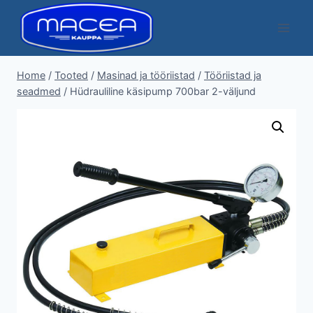
Skip
to
content
Home
/
Tooted
/
Masinad ja tööriistad
/
Tööriistad ja
seadmed
/
Hüdrauliline käsipump 700bar 2-väljund