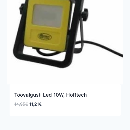
Töövalgusti Led 10W, Höfftech
Algne
Praegune
14,95
€
11,21
€
hind
hind
oli:
on:
14,95€.
11,21€.