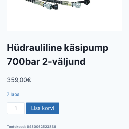
Hüdrauliline käsipump
700bar 2-väljund
359,00
€
7 laos
Hüdrauliline
Lisa korvi
käsipump
700bar
Tootekood:
6430062523836