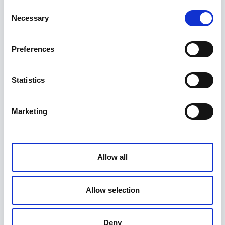
Consent
Necessary
Selection
Preferences
Statistics
Marketing
Töövalgusti COB LED, laetav 10W,
StahlKaiser
34,95
€
Allow all
Allow selection
Deny