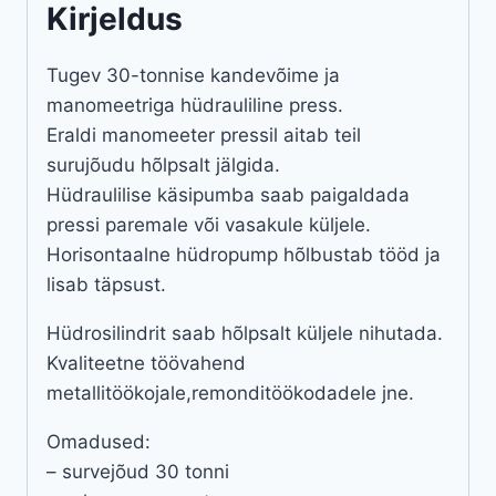
Kirjeldus
Tugev 30-tonnise kandevõime ja
manomeetriga hüdrauliline press.
Eraldi manomeeter pressil aitab teil
surujõudu hõlpsalt jälgida.
Hüdraulilise käsipumba saab paigaldada
pressi paremale või vasakule küljele.
Horisontaalne hüdropump hõlbustab tööd ja
lisab täpsust.
Hüdrosilindrit saab hõlpsalt küljele nihutada.
Kvaliteetne töövahend
metallitöökojale,remonditöökodadele jne.
Omadused:
– survejõud 30 tonni