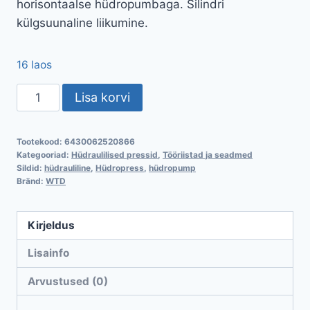
horisontaalse hüdropumbaga. Silindri
külgsuunaline liikumine.
16 laos
Hüdrauliline
Lisa korvi
press
30t,
Tootekood:
6430062520866
manomeetriga
Kategooriad:
Hüdraulilised pressid
,
Tööriistad ja seadmed
kogus
Sildid:
hüdrauliline
,
Hüdropress
,
hüdropump
Bränd:
WTD
Kirjeldus
Lisainfo
Arvustused (0)