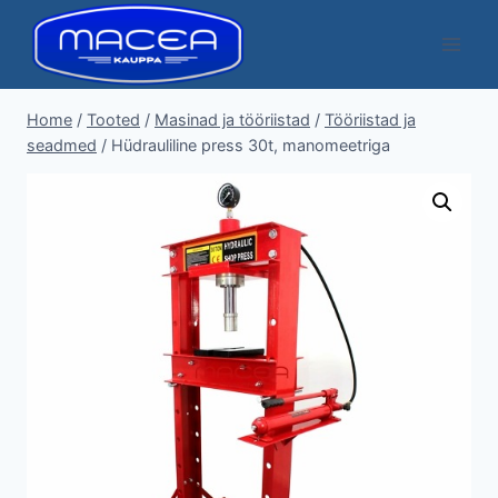
Skip
to
content
Home
/
Tooted
/
Masinad ja tööriistad
/
Tööriistad ja
seadmed
/
Hüdrauliline press 30t, manomeetriga