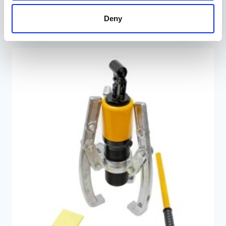
59,95
€
Deny