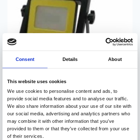
Consent
Details
About
This website uses cookies
We use cookies to personalise content and ads, to
provide social media features and to analyse our traffic.
Töövalgusti Led 10W, Höfftech
We also share information about your use of our site with
Algne
Praegune
14,95
€
11,21
€
our social media, advertising and analytics partners who
hind
hind
may combine it with other information that you’ve
oli:
on:
provided to them or that they’ve collected from your use
14,95€.
11,21€.
of their services.