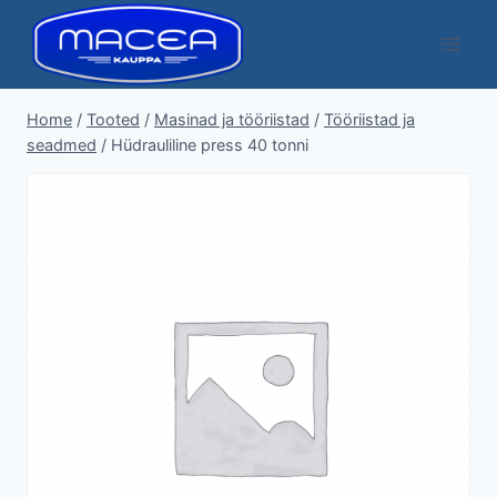
Skip
to
content
Home
/
Tooted
/
Masinad ja tööriistad
/
Tööriistad ja
seadmed
/
Hüdrauliline press 40 tonni