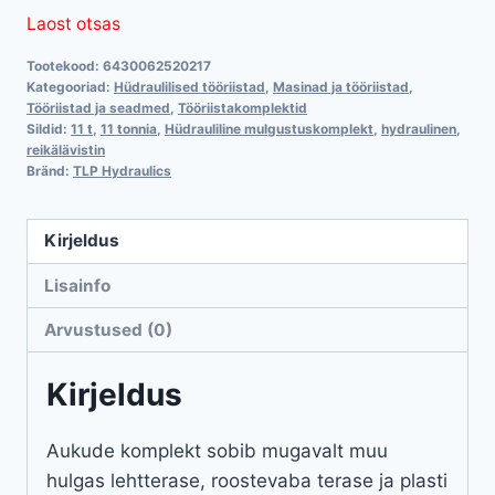
Laost otsas
Tootekood:
6430062520217
Kategooriad:
Hüdraulilised tööriistad
,
Masinad ja tööriistad
,
Tööriistad ja seadmed
,
Tööriistakomplektid
Sildid:
11 t
,
11 tonnia
,
Hüdrauliline mulgustuskomplekt
,
hydraulinen
,
reikälävistin
Bränd:
TLP Hydraulics
Kirjeldus
Lisainfo
Arvustused (0)
Kirjeldus
Aukude komplekt sobib mugavalt muu
hulgas lehtterase, roostevaba terase ja plasti