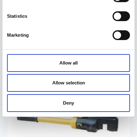
Keermete remondikomplekt 45 osa
Statistics
StalhKaiser
89,95
€
Marketing
Allow all
Allow selection
Deny