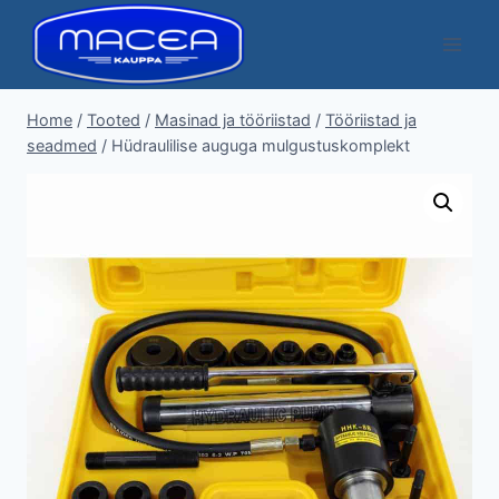
Skip
to
content
Home
/
Tooted
/
Masinad ja tööriistad
/
Tööriistad ja
seadmed
/
Hüdraulilise auguga mulgustuskomplekt