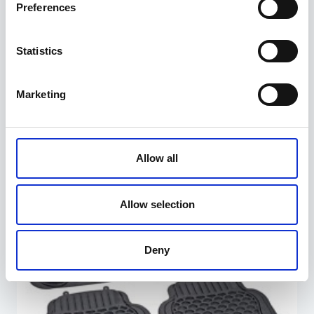
Preferences
Statistics
Digitaalne voolumõõtur max. 120 l / min 1
pistikuga
89,95
€
Marketing
Allow all
Allahindlus!
Allow selection
Deny