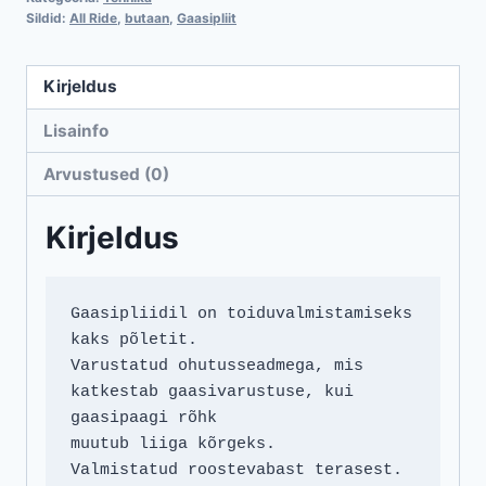
Sildid:
All Ride
,
butaan
,
Gaasipliit
Kirjeldus
Lisainfo
Arvustused (0)
Kirjeldus
Gaasipliidil on toiduvalmistamiseks 
kaks põletit.

Varustatud ohutusseadmega, mis 
katkestab gaasivarustuse, kui 
gaasipaagi rõhk 

muutub liiga kõrgeks.

Valmistatud roostevabast terasest.
