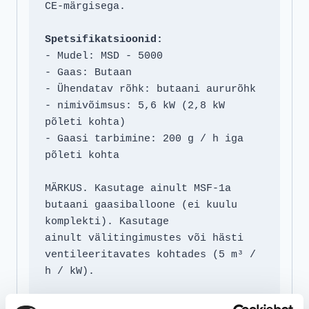
CE-märgisega.

Spetsifikatsioonid:
- Mudel: MSD - 5000

- Gaas: Butaan

- Ühendatav rõhk: butaani aururõhk

- nimivõimsus: 5,6 kW (2,8 kW 
põleti kohta)

- Gaasi tarbimine: 200 g / h iga 
põleti kohta

MÄRKUS. Kasutage ainult MSF-1a 
butaani gaasiballoone (ei kuulu 
komplekti). Kasutage 

ainult välitingimustes või hästi 
ventileeritavates kohtades (5 m³ / 
h / kW).