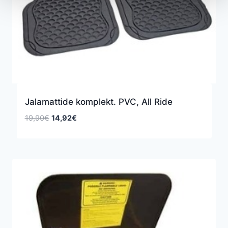
Jalamattide komplekt. PVC, All Ride
Algne
Praegune
19,90
€
14,92
€
hind
hind
oli:
on:
19,90€.
14,92€.