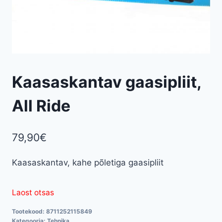
Kaasaskantav gaasipliit,
All Ride
79,90
€
Kaasaskantav, kahe põletiga gaasipliit
Laost otsas
Tootekood:
8711252115849
Kategooria:
Tehnika