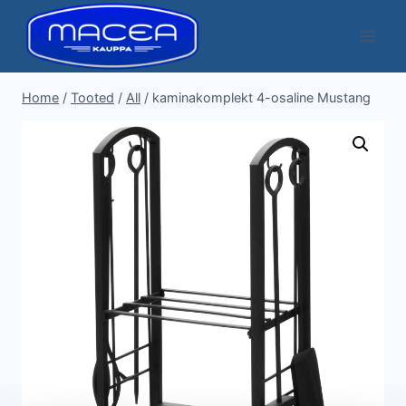
Skip
to
content
Home
/
Tooted
/
All
/
kaminakomplekt 4-osaline Mustang