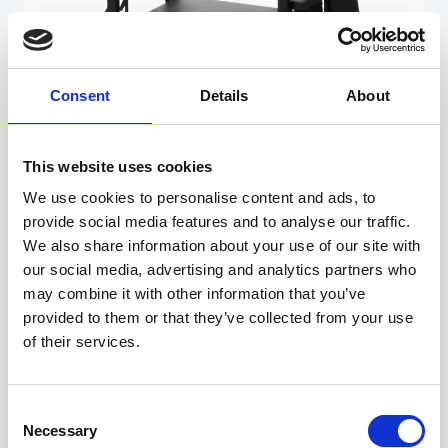
Consent
Details
About
kaminakomplekt 4-
This website uses cookies
osaline Mustang
We use cookies to personalise content and ads, to
provide social media features and to analyse our traffic.
We also share information about your use of our site with
49,90
€
our social media, advertising and analytics partners who
may combine it with other information that you’ve
kirjeldus
provided to them or that they’ve collected from your use
of their services.
Must pulbervärvitud terasest puidust alus ja
kaminakomplekt.
Kahekorruseline puidust alus,
mille külgedel on kaminatööriistad.
Komplekt
Consent
sisaldab kühvlit, harja, tangid ja sütt.
Suurus: 45
Necessary
Selection