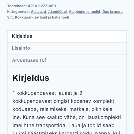
Tootekood:
4260112771069
Kategooriad:
Aialauad
,
Aiamööbel
,
Aiapingid ja toolid
,
Õue ja aeda
Silt:
Kokkupandav laud ja kaks tooli
Kirjeldus
Lisainfo
Arvustused (0)
Kirjeldus
1 kokkupandavast lauast ja 2
kokkupandavast pingist koosnev komplekt
koduaeda, reisimiseks, matkale, piknikele
jne. Kuna see kaalub vähe, on lauakomplekti
imelihtne transportida. Laua ja toolid saab
ruumi säästmiseks kergesti kokku panna, kui