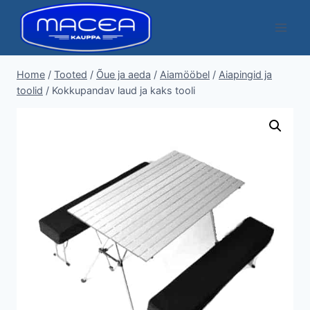
Skip
to
content
Home
/
Tooted
/
Õue ja aeda
/
Aiamööbel
/
Aiapingid ja
toolid
/
Kokkupandav laud ja kaks tooli