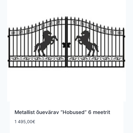
Metallist õuevärav “Hobused” 6 meetrit
1 495,00
€