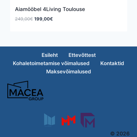
Aiamööbel 4Living Toulouse
Algne
Praegune
249,00
€
199,00
€
hind
hind
oli:
on:
249,00€.
199,00€.
Esileht
Ettevõttest
Kohaletoimetamise võimalused
Kontaktid
Maksevõimalused
© 2026