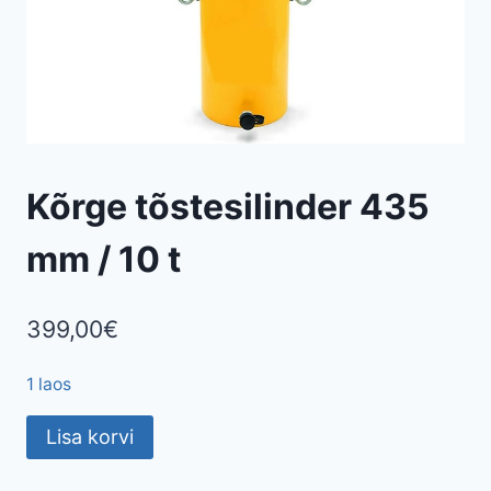
Kõrge tõstesilinder 435
mm / 10 t
399,00
€
1 laos
Kõrge
Lisa korvi
tõstesilinder
435