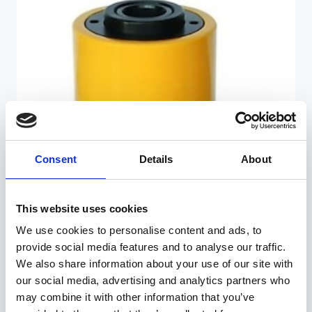
Consent
Details
About
This website uses cookies
We use cookies to personalise content and ads, to
provide social media features and to analyse our traffic.
We also share information about your use of our site with
our social media, advertising and analytics partners who
Auguga kolvisilinder 100 mm / 30 t, TLP
may combine it with other information that you’ve
299,00
€