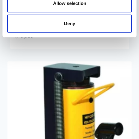
Allow selection
Kahepoolse toimega avaga kolvisilinder
Deny
100 mm / 60 t
549,00
€