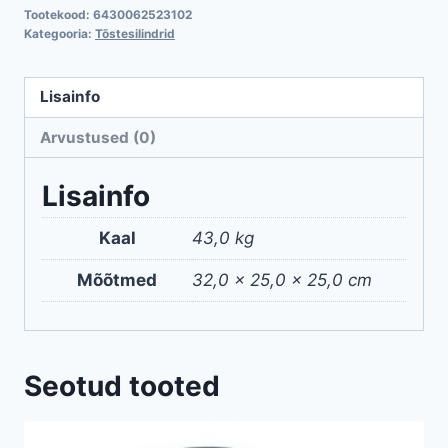
Tootekood:
6430062523102
mm
Kategooria:
Tõstesilindrid
/
10
Lisainfo
t
kogus
Arvustused (0)
Lisainfo
Kaal
43,0 kg
Mõõtmed
32,0 × 25,0 × 25,0 cm
Seotud tooted