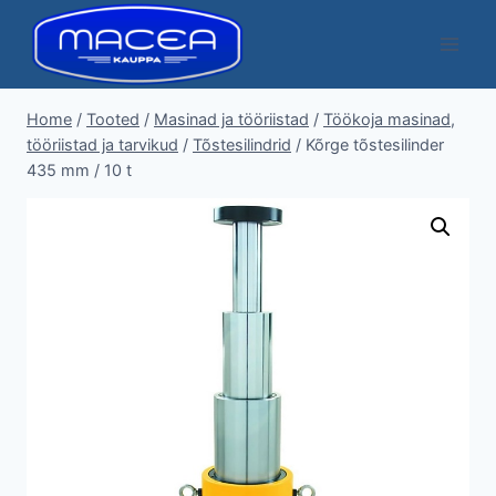
Skip
to
content
Home
/
Tooted
/
Masinad ja tööriistad
/
Töökoja masinad,
tööriistad ja tarvikud
/
Tõstesilindrid
/
Kõrge tõstesilinder
435 mm / 10 t