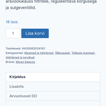
äravoolukauss filtritele, reguleeritava kõrgusega
ja sulgeventiilid.
18 laos
Kütuse
Lisa korvi
kogumispaak
koos
Tootekood:
6430062524161
tühjenduspumbaga
Kategooriad:
Masinad ja tööriistad
,
Õlikogujad
,
Töökoja masinad,
100
tööriistad ja tarvikud
Bränd:
Silvan Selecta
liitrit
kogus
Kirjeldus
Lisainfo
Arvustused (0)