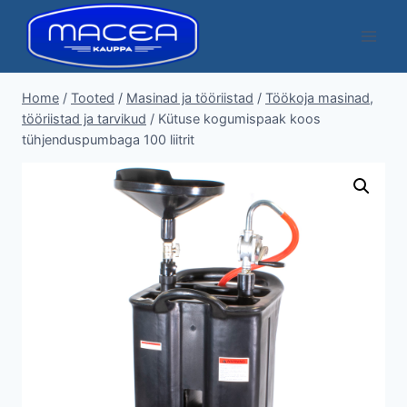
Skip
to
content
Home
/
Tooted
/
Masinad ja tööriistad
/
Töökoja masinad,
tööriistad ja tarvikud
/
Kütuse kogumispaak koos
tühjenduspumbaga 100 liitrit