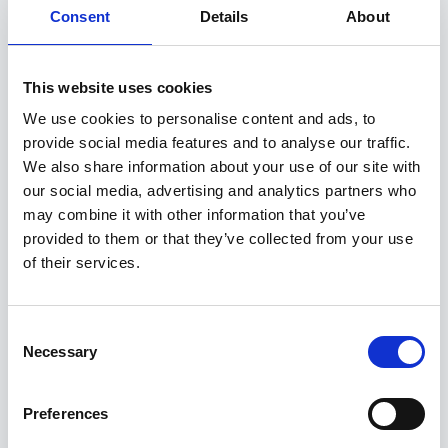
Pressplaat välimise Ø 86mm tiislile nr 2,
Consent
Details
About
paksus 12mm
Pressplaat välimise Ø 91mm veotiislile nr
This website uses cookies
1, paksus 12mm
We use cookies to personalise content and ads, to
Veotiisl, Ø 22, pikkus 265 mm, mutrivõti
provide social media features and to analyse our traffic.
suurus 32 mm
We also share information about your use of our site with
Seib
our social media, advertising and analytics partners who
Varruka Ø 40mm, pikkus 36mm
may combine it with other information that you’ve
Laager
provided to them or that they’ve collected from your use
Spindli mutter 32mm
of their services.
Veokruvi M12x1,5, 3tk
Veokruvi M14x1,5, 3tk
Consent
Necessary
Selection
Seotud tooted
Preferences