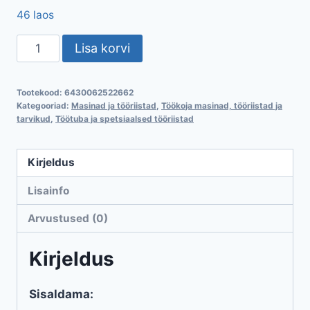
46 laos
Laagri
Lisa korvi
vahetuskomplekt
19-
Tootekood:
6430062522662
osaline
Kategooriad:
Masinad ja tööriistad
,
Töökoja masinad, tööriistad ja
kogus
tarvikud
,
Töötuba ja spetsiaalsed tööriistad
Kirjeldus
Lisainfo
Arvustused (0)
Kirjeldus
Sisaldama: