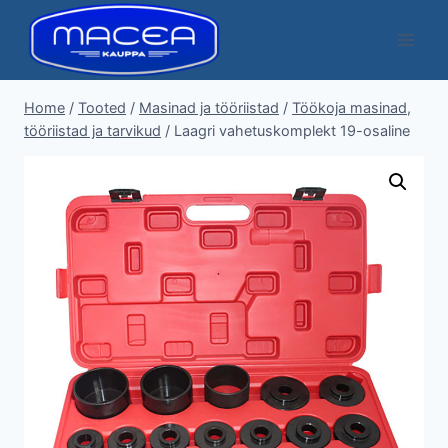
Skip
to
content
Home
/
Tooted
/
Masinad ja tööriistad
/
Töökoja masinad,
tööriistad ja tarvikud
/
Laagri vahetuskomplekt 19-osaline