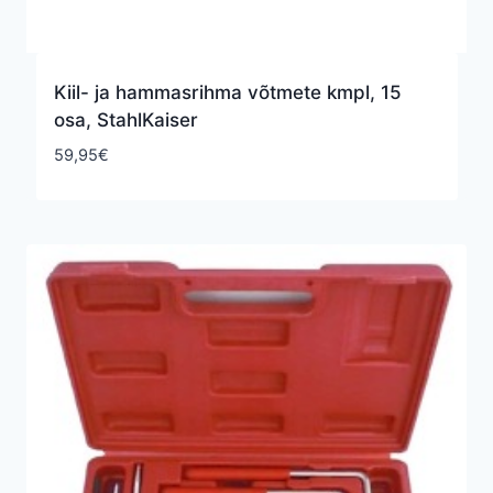
Kiil- ja hammasrihma võtmete kmpl, 15
osa, StahlKaiser
59,95
€