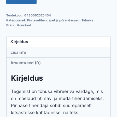
80
kg
Tootekood:
6430062525434
kogus
Kategooriad:
Pinnasetihendajad ja põrandasaed
,
Tehnika
Bränd:
Konstant
Kirjeldus
Lisainfo
Arvustused (0)
Kirjeldus
Tegemist on tõhusa vibreeriva vardaga, mis
on mõeldud nt. savi ja muda tihendamiseks.
Pinnase tihendaja sobib suurepäraselt
kitsastesse kohtadesse, näiteks