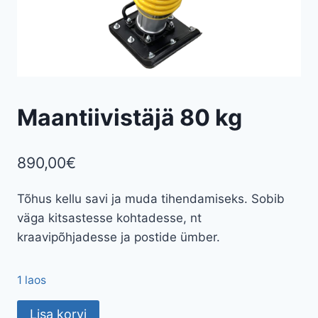
Maantiivistäjä 80 kg
890,00
€
Tõhus kellu savi ja muda tihendamiseks. Sobib
väga kitsastesse kohtadesse, nt
kraavipõhjadesse ja postide ümber.
1 laos
Maantiivistäjä
Lisa korvi