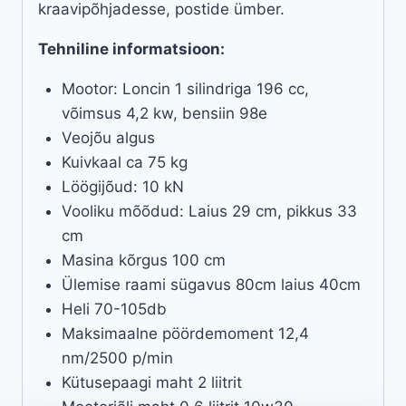
kraavipõhjadesse, postide ümber.
Tehniline informatsioon:
Mootor: Loncin 1 silindriga 196 cc,
võimsus 4,2 kw, bensiin 98e
Veojõu algus
Kuivkaal ca 75 kg
Löögijõud: 10 kN
Vooliku mõõdud: Laius 29 cm, pikkus 33
cm
Masina kõrgus 100 cm
Ülemise raami sügavus 80cm laius 40cm
Heli 70-105db
Maksimaalne pöördemoment 12,4
nm/2500 p/min
Kütusepaagi maht 2 liitrit