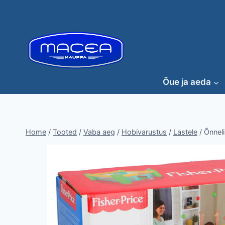
Skip
to
content
Õue ja aeda
Home
/
Tooted
/
Vaba aeg
/
Hobivarustus
/
Lastele
/
Õnneli