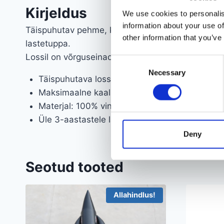
Kirjeldus
We use cookies to personalis
information about your use of
Täispuhutav pehme, kindlate servadega loss.
Pal
other information that you’ve
lastetuppa.
Lossil on võrguseinad ja üks avaus, et laps saaks
Consent
Necessary
Selection
Täispuhutava lossi suurus: 175 cm x 173 cm x
Maksimaalne kaal 85 kg
Materjal: 100% vinüül
Üle 3-aastastele lastele
Deny
Seotud tooted
Allahindlus!