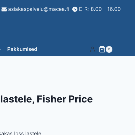
asiakaspalvelu@macea.fi
E-R: 8.00 - 16.00
Pakkumised
0
lastele, Fisher Price
akas loss lastele.