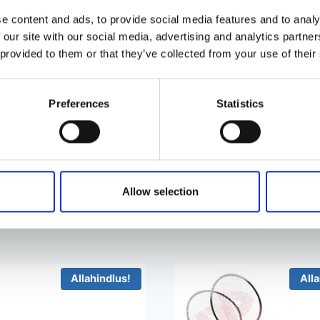
e content and ads, to provide social media features and to analy
 our site with our social media, advertising and analytics partn
avat lossi on lihtne täita automaatse ventiiliga.
Erksavär
 provided to them or that they’ve collected from your use of their
 hõlpsasti lossi siseneda.
Preferences
Statistics
 135 cm
Allow selection
Allahindlus!
Alla