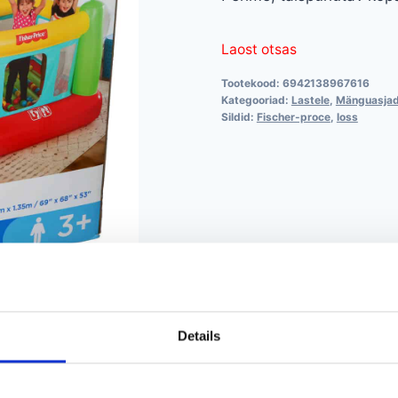
Laost otsas
Tootekood:
6942138967616
Kategooriad:
Lastele
,
Mänguasja
Sildid:
Fischer-proce
,
loss
Details