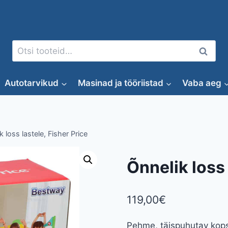
Otsi:
Otsi
Autotarvikud
Masinad ja tööriistad
Vaba aeg
k loss lastele, Fisher Price
Õnnelik loss 
119,00
€
Pehme, täispuhutav kops