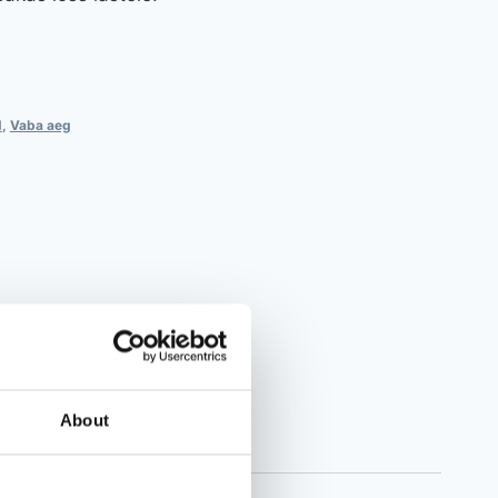
d
,
Vaba aeg
About