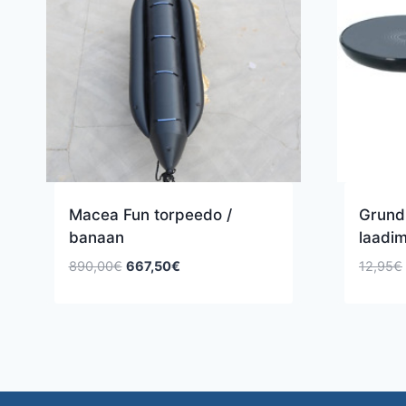
Macea Fun torpeedo /
Grundi
banaan
laadim
Algne
Praegune
890,00
€
667,50
€
12,95
€
hind
hind
oli:
on:
890,00€.
667,50€.