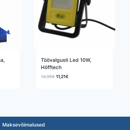
a,
Töövalgusti Led 10W,
Höfftech
Algne
Praegune
14,95
€
11,21
€
hind
hind
oli:
on:
14,95€.
11,21€.
Maksevõimalused