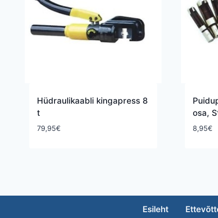
Hüdraulikaabli kingapress 8
Puidu
t
osa, S
79,95
€
8,95
€
Esileht
Ettevõtt