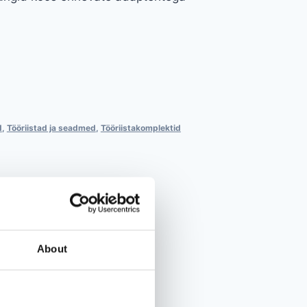
d
,
Tööriistad ja seadmed
,
Tööriistakomplektid
About