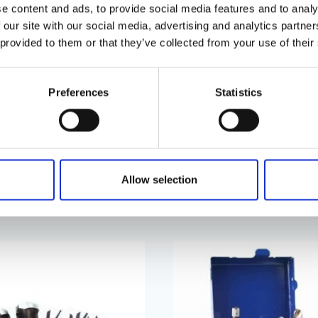
e content and ads, to provide social media features and to analy
 our site with our social media, advertising and analytics partn
 provided to them or that they’ve collected from your use of their
– 6,4 mm
Preferences
Statistics
miinium-, teras- ja roostevabast terasest needid.
s hoiuportfellis.
Allow selection