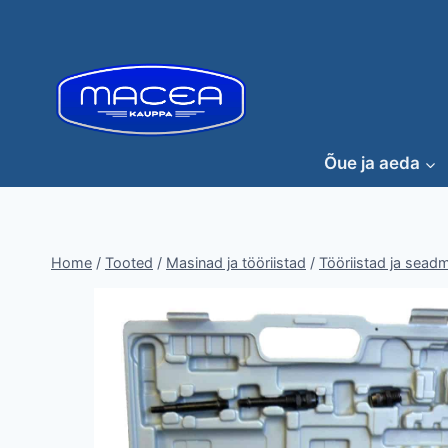
Skip
to
content
Õue ja aeda
Home
/
Tooted
/
Masinad ja tööriistad
/
Tööriistad ja sead