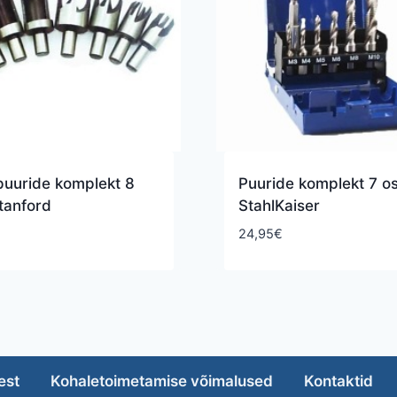
puuride komplekt 8
Puuride komplekt 7 os
tanford
StahlKaiser
24,95
€
est
Kohaletoimetamise võimalused
Kontaktid