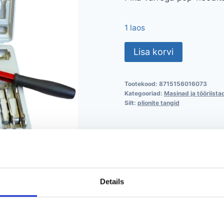
1 laos
Plionite
Lisa korvi
tangide
seeria
Tootekood:
8715156016073
kogus
Kategooriad:
Masinad ja tööriista
Silt:
plionite tangid
Details