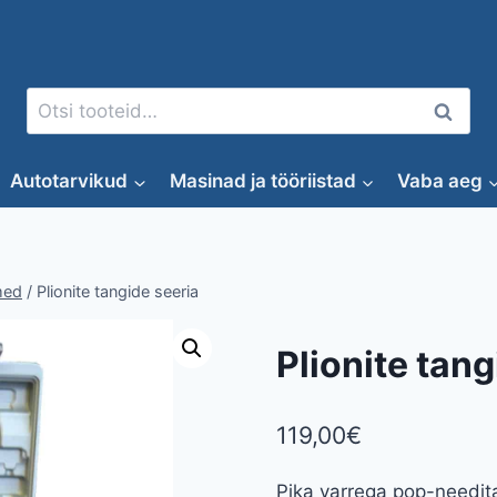
Otsi:
Otsi
Autotarvikud
Masinad ja tööriistad
Vaba aeg
med
/
Plionite tangide seeria
Plionite tang
119,00
€
Pika varrega pop-needit