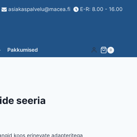
asiakaspalvelu@macea.fi
E-R: 8.00 - 16.00
Pakkumised
0
ide seeria
angid koos erinevate adapteritega