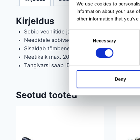
We use cookies to personalis
information about your use of
Kirjeldus
other information that you’ve
Sobib veoniitide jaoks: 3,2 – 4,0 – 4,8 – 5,0 
Consent
Needidele sobivad: M4, M5, M6, M8, M10
Necessary
Selection
Sisaldab tõmbeneite: M4, M5, M6, M8, M10 alu
Neetikäik max.
20 mm
Tangivarsi saab lühemaks kokku panna.
Tugeva
Deny
Seotud tooted