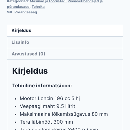
Kategooriad:
Masinad ja tööriistad
,
Pinnasetihendajad ja
põrandasaed
,
Tehnika
Silt:
Põrandasaag
Kirjeldus
Lisainfo
Arvustused (0)
Kirjeldus
Tehniline informatsioon:
Mootor Loncin 196 cc 5 hj
Veepaagi maht 9,5 liitrit
Maksimaalne lõikamissügavus 80 mm
Tera läbimõõt 300 mm
Tera pöörlemiskiirus 3600 p / min