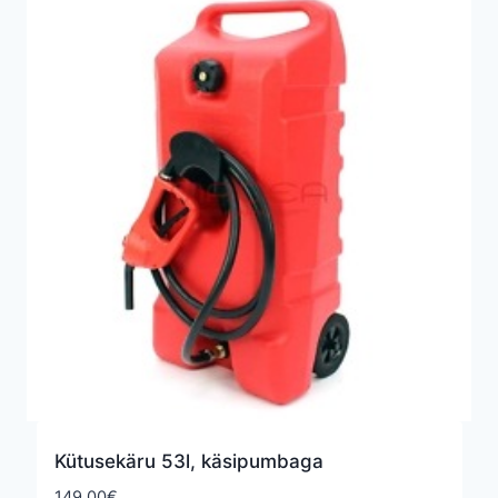
Kütusekäru 53l, käsipumbaga
149,00
€