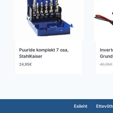
Puuride komplekt 7 osa,
Invert
StahlKaiser
Grund
24,95
€
49,95
€
Esileht
Ettevõtt