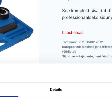
See komplekt sisaldab tö
professionaalseks sidur
Laost otsas
Tootekood:
8715156017872
Kategooriad:
Masinad ja tööriista
tööriistad
Sildid:
asentaja
,
auto
,
henkilöauto
Details