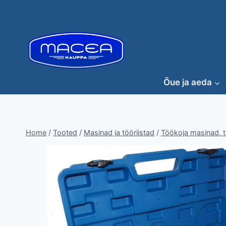
Skip
to
content
Õue ja aeda
Home
/
Tooted
/
Masinad ja tööriistad
/
Töökoja masinad, tö