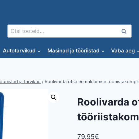
Otsi:
Otsi
Autotarvikud
Masinad ja tööriistad
Vaba aeg
öriistad ja tarvikud
/
Roolivarda otsa eemaldamise tööriistakompl
Roolivarda 
tööriistakom
79,95
€