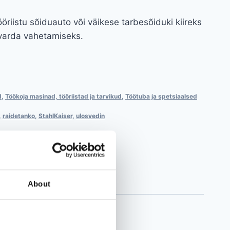
öriistu sõiduauto või väikese tarbesõiduki kiireks
ivarda vahetamiseks.
d
,
Töökoja masinad, tööriistad ja tarvikud
,
Töötuba ja spetsiaalsed
,
raidetanko
,
StahlKaiser
,
ulosvedin
About