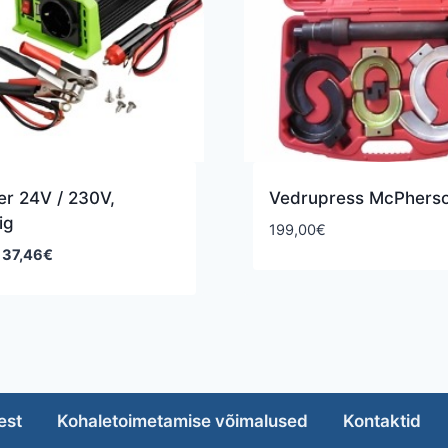
er 24V / 230V,
Vedrupress McPhers
ig
199,00
€
Algne
Praegune
37,46
€
hind
hind
oli:
on:
49,95€.
37,46€.
est
Kohaletoimetamise võimalused
Kontaktid