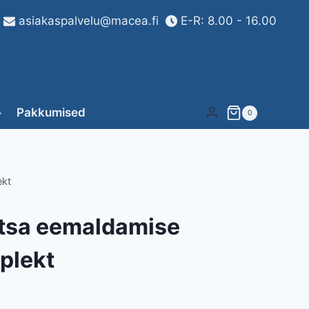
asiakaspalvelu@macea.fi
E-R: 8.00 - 16.00
Pakkumised
0
ekt
otsa eemaldamise
plekt