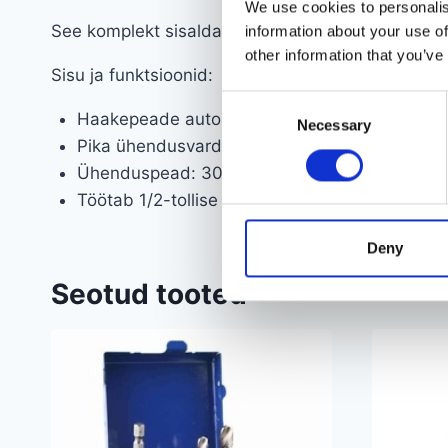
We use cookies to personalis
See komplekt sisaldab tööriistu sõiduauto või vä
information about your use of
other information that you’ve
Sisu ja funktsioonid:
Consent
Haakepeade automaatne kinnitamine
Necessary
Selection
Pika ühendusvarda lihtne paigaldamine
Ühenduspead: 30-35 mm, 35-40 mm ja 40-
Töötab 1/2-tollise raketi või 27mm varrukaga
Deny
Seotud tooted