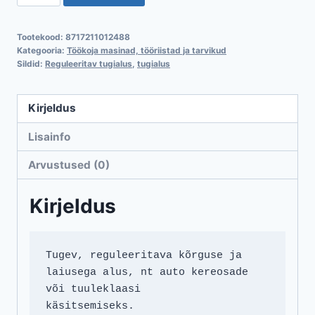
tugialus
max100
Tootekood:
8717211012488
kg
Kategooria:
Töökoja masinad, tööriistad ja tarvikud
kogus
Sildid:
Reguleeritav tugialus
,
tugialus
Kirjeldus
Lisainfo
Arvustused (0)
Kirjeldus
Tugev, reguleeritava kõrguse ja 
laiusega alus, nt auto kereosade 
või tuuleklaasi 

käsitsemiseks.
