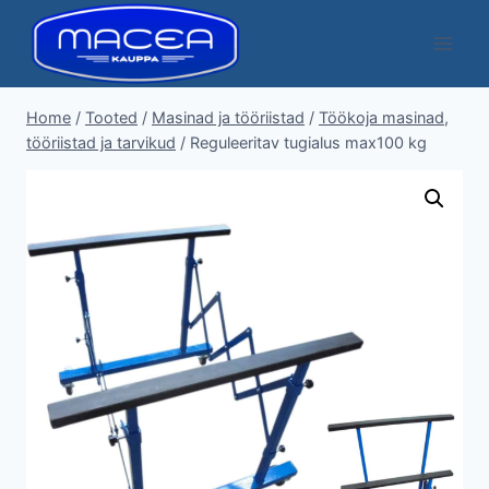
Skip
to
content
Home
/
Tooted
/
Masinad ja tööriistad
/
Töökoja masinad,
tööriistad ja tarvikud
/
Reguleeritav tugialus max100 kg