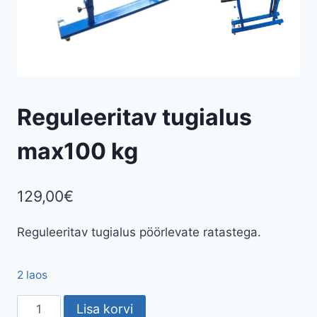
Reguleeritav tugialus
max100 kg
129,00
€
Reguleeritav tugialus pöörlevate ratastega.
2 laos
Reguleeritav
Lisa korvi