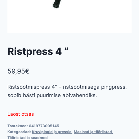
Ristpress 4 “
59,95
€
Ristsöötmispress 4″ – ristsöötmisega pingpress,
sobib hästi puurimise abivahendiks.
Laost otsas
Tootekood:
6419773005145
Kategooriad:
Kruvipingid ja pressid
,
Masinad ja tööriistad
,
Tööriistad ja seadmed