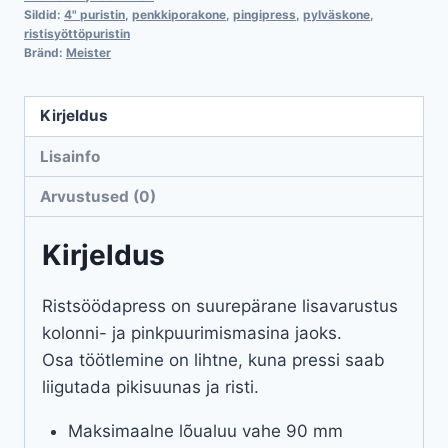
Sildid:
4" puristin
,
penkkiporakone
,
pingipress
,
pylväskone
,
ristisyöttöpuristin
Bränd:
Meister
Kirjeldus
Lisainfo
Arvustused (0)
Kirjeldus
Ristsöödapress on suurepärane lisavarustus
kolonni- ja pinkpuurimismasina jaoks.
Osa töötlemine on lihtne, kuna pressi saab
liigutada pikisuunas ja risti.
Maksimaalne lõualuu vahe 90 mm