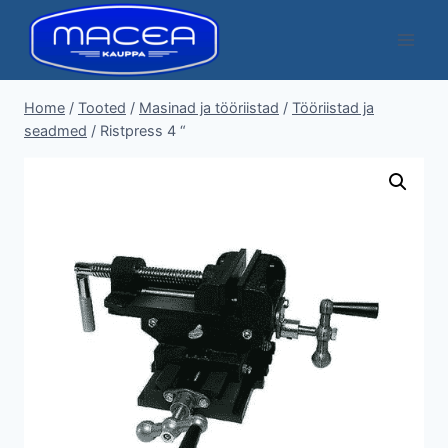
Skip
to
content
Home
/
Tooted
/
Masinad ja tööriistad
/
Tööriistad ja
seadmed
/
Ristpress 4 “