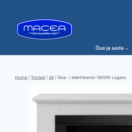
Skip
to
content
Õue ja aeda
Home
/
Tooted
/
All
/
Sise- / elektrikamin 1800W Lugano