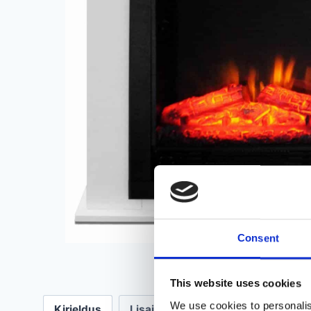
Consent
This website uses cookies
We use cookies to personalis
Kirjeldus
Lisainfo
Arvustused (0)