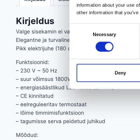
information about your use of
other information that you’ve
Kirjeldus
Consent
Valge sisekamin ei vaja korstnat ja seda saab pa
Necessary
Selection
Elegantne ja turvaline elektrikamin toob teie koju 
Pikk elektrijuhe (180 cm) hõlbustab kamina asuko
Funktsioonid:
– 230 V ~ 50 Hz
Deny
– suur võimsus 1800W
– energiasäästlikud LED-tuled (2 x 1W)
– CE kinnitatud
– eelreguleeritav termostaat
– lõime timmimisfunktsioon
– tagumisse serva peidetud juhikud
Mõõdud: