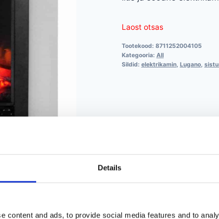
Laost otsas
Tootekood:
8711252004105
Kategooria:
All
Sildid:
elektrikamin
,
Lugano
,
sist
Details
e content and ads, to provide social media features and to analy