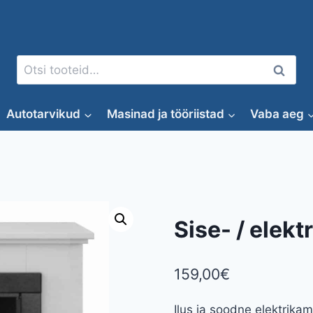
Otsi:
Otsi
Autotarvikud
Masinad ja tööriistad
Vaba aeg
Sise- / ele
159,00
€
Ilus ja soodne elektrika