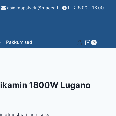
asiakaspalvelu@macea.fi
E-R: 8.00 - 16.00
Pakkumised
0
ktrikamin 1800W Lugano
min atmosfääri loomiseks.