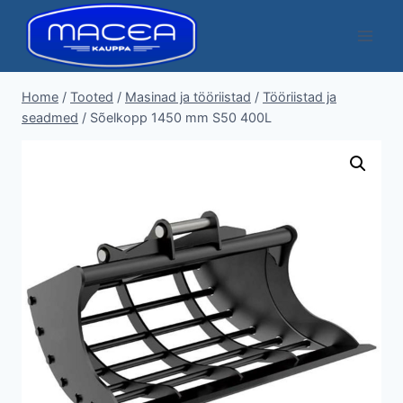
Skip
to
content
Home
/
Tooted
/
Masinad ja tööriistad
/
Tööriistad ja
seadmed
/
Sõelkopp 1450 mm S50 400L