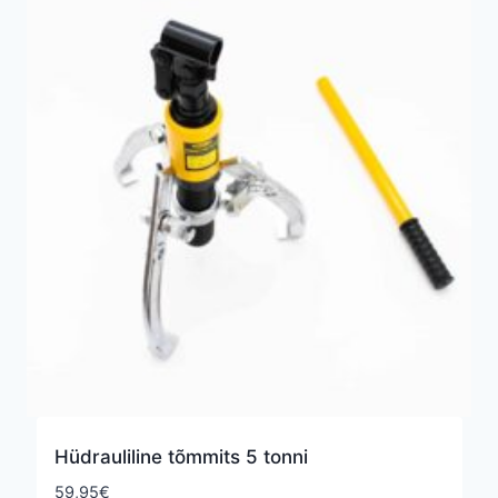
Hüdrauliline tõmmits 5 tonni
59,95
€