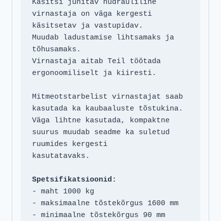
Käsitsi juhitav hüdrauliline 
virnastaja on väga kergesti 
käsitsetav ja vastupidav. 

Muudab ladustamise lihtsamaks ja 
tõhusamaks.

Virnastaja aitab Teil töötada 
ergonoomiliselt ja kiiresti.

Mitmeotstarbelist virnastajat saab 
kasutada ka kaubaaluste tõstukina.

Väga lihtne kasutada, kompaktne 
suurus muudab seadme ka suletud 
ruumides kergesti 

kasutatavaks.

Spetsifikatsioonid:
- maht 1000 kg

- maksimaalne tõstekõrgus 1600 mm

- minimaalne tõstekõrgus 90 mm
