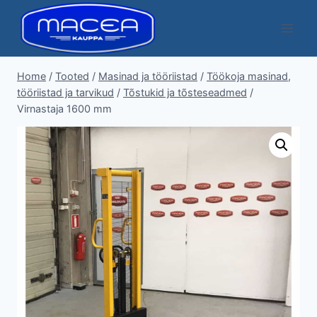
Skip
to
content
Home
/
Tooted
/
Masinad ja tööriistad
/
Töökoja masinad,
tööriistad ja tarvikud
/
Tõstukid ja tõsteseadmed
/
Virnastaja 1600 mm