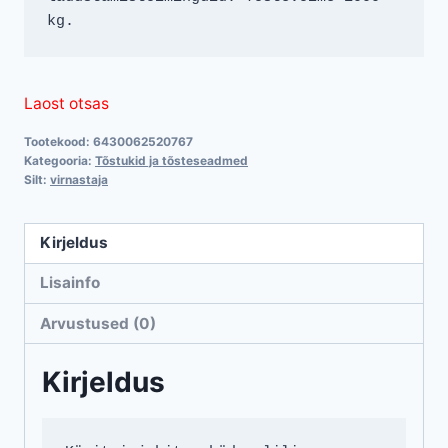
kg.
Laost otsas
Tootekood:
6430062520767
Kategooria:
Tõstukid ja tõsteseadmed
Silt:
virnastaja
Kirjeldus
Lisainfo
Arvustused (0)
Kirjeldus