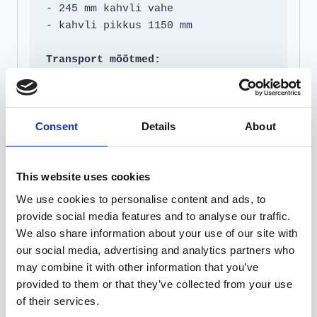
- 245 mm kahvli vahe

- kahvli pikkus 1150 mm

Transport mõõtmed:
- kõrgus 1970 mm

- laius 760 mm

- sügavus 1650 mm

Consent
Details
About
- kaal 200 kg
This website uses cookies
Seotud tooted
We use cookies to personalise content and ads, to
provide social media features and to analyse our traffic.
We also share information about your use of our site with
our social media, advertising and analytics partners who
may combine it with other information that you’ve
provided to them or that they’ve collected from your use
of their services.