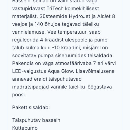
Basseini seinad on valmistatud väga
vastupidavast TriTech kolmekihilisest
materjalist. Süsteemide HydroJet ja AirJet 8
veejoa ja 140 õhujoa tagavad täieliku
vannielamuse. Vee temperatuuri saab
reguleerida 4 kraadist ülespoole ja pump
talub külma kuni -10 kraadini, misjärel on
soovitatav pumpa siseruumides teisaldada.
Pakendis on väga atmosfäärivaba 7 eri värvi
LED-valgustus Aqua Glow. Lisavõimalusena
annavad eraldi täispuhutavad
madratsipadjad vannile täieliku lõõgastava
poosi.
Pakett sisaldab:
Täispuhutav bassein
Küttepump