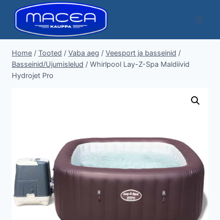
Skip
to
content
Home
/
Tooted
/
Vaba aeg
/
Veesport ja basseinid
/
Basseinid/Ujumislelud
/
Whirlpool Lay-Z-Spa Maldiivid
Hydrojet Pro