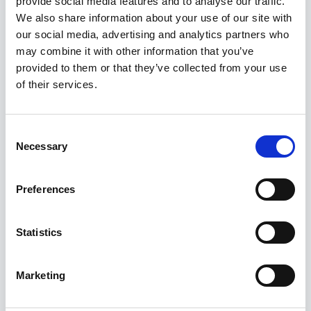
provide social media features and to analyse our traffic.
Energiasäästu süsteem: automaatne
We also share information about your use of our site with
käivitamine ja seiskamine
our social media, advertising and analytics partners who
Maa rikkerelee
may combine it with other information that you’ve
provided to them or that they’ve collected from your use
of their services.
Seotud tooted
Consent
Allahindlus!
Necessary
Selection
Preferences
Statistics
Marketing