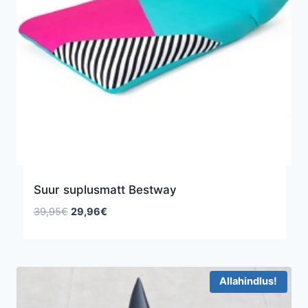
Suur suplusmatt Bestway
Algne
Praegune
39,95
€
29,96
€
hind
hind
oli:
on:
39,95€.
29,96€.
Allahindlus!