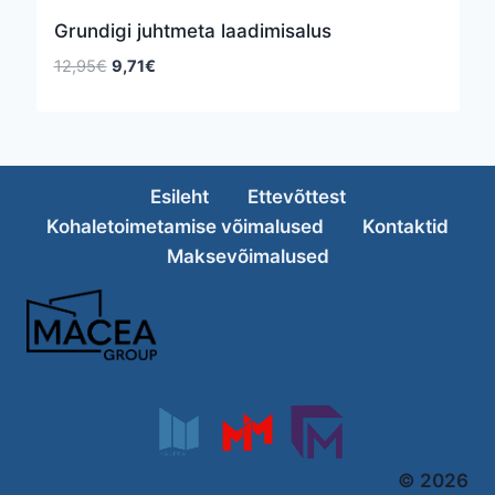
Grundigi juhtmeta laadimisalus
Algne
Praegune
12,95
€
9,71
€
hind
hind
oli:
on:
12,95€.
9,71€.
Esileht
Ettevõttest
Kohaletoimetamise võimalused
Kontaktid
Maksevõimalused
© 2026