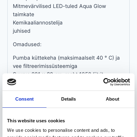
Mitmevärvilised LED-tuled Aqua Glow
taimkate
Kemikaaliannostelija
juhised
Omadused:
Pumba küttekeha (maksimaalselt 40 ° C) ja
vee filtreerimissüsteemiga
Suurus 201 x 80 cm, maht 1050 liitrit
Hydrojet ja AirJet süsteemid mullide
moodustamiseks ja massaažiks
Pehme isoleeritud põhi ja äravooluklapp
Consent
Details
About
Kandvad käepidemed tühjana
Õhkmadratsid
This website uses cookies
Maapinna rikete tuvastamise süsteem
We use cookies to personalise content and ads, to
Lay-Z-Spa ClearSoft veepehmendussüsteem