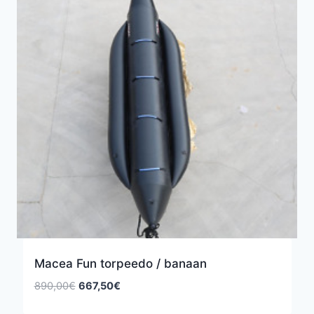
Macea Fun torpeedo / banaan
Algne
Praegune
890,00
€
667,50
€
hind
hind