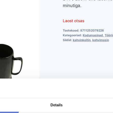
minutiga.
Laost otsas
Tootekood:
8711252079226
Kategooriad:
Kodumasinad
,
Tööri
Sildid:
kahvinkeitin
,
kohvimasin
Details