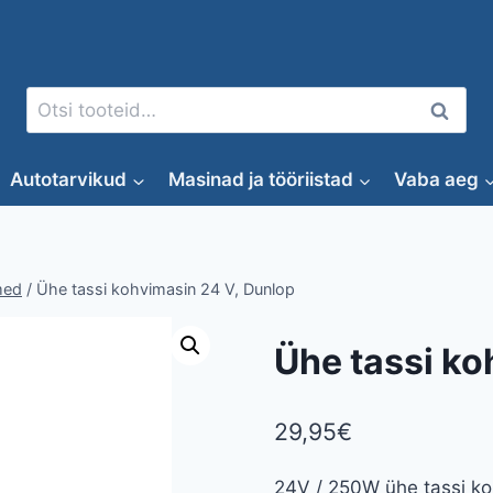
Otsi:
Otsi
Autotarvikud
Masinad ja tööriistad
Vaba aeg
med
/
Ühe tassi kohvimasin 24 V, Dunlop
Ühe tassi ko
29,95
€
24V / 250W ühe tassi ko