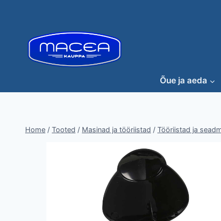
Skip
to
content
Õue ja aeda
Home
/
Tooted
/
Masinad ja tööriistad
/
Tööriistad ja sead