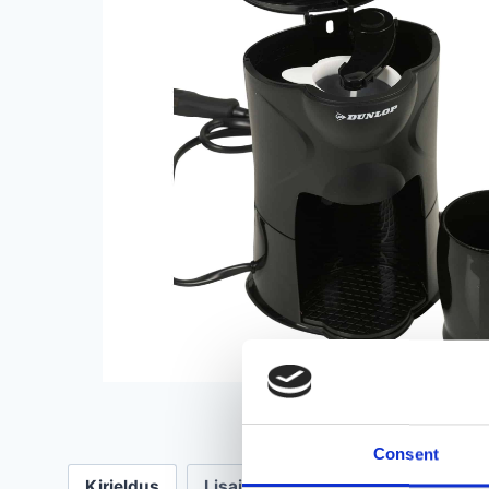
Consent
Kirjeldus
Lisainfo
Arvustused (0)