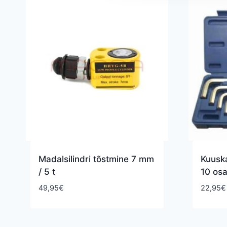
Madalsilindri tõstmine 7 mm
Kuusk
/ 5 t
10 osa
49,95
€
22,95
€