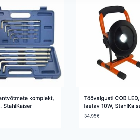
antvõtmete komplekt,
Töövalgusti COB LED,
. StahlKaiser
laetav 10W, StahlKais
34,95
€