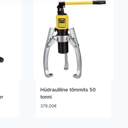
Hüdrauliline tõmmits 50
er
tonni
379,00
€