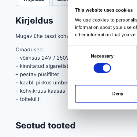
This website uses cookies
Kirjeldus
We use cookies to personalis
information about your use of
other information that you’ve
Mugav ühe tassi kohvimasin teeb tassi maitsvat k
Consent
Omadused:
Necessary
Selection
– võimsus 24V / 250W
– kinnitatud sigaretisüütaja külge
– pestav püsifilter
– kaabli pikkus umbes 90 cm
– kohvikruus kaasas
Deny
– toitelüliti
Seotud tooted