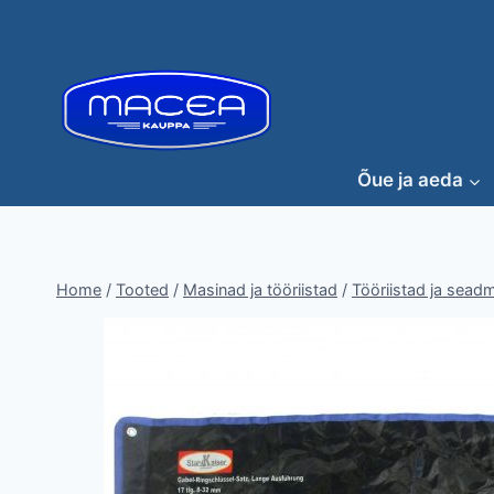
Skip
to
content
Õue ja aeda
Home
/
Tooted
/
Masinad ja tööriistad
/
Tööriistad ja sead