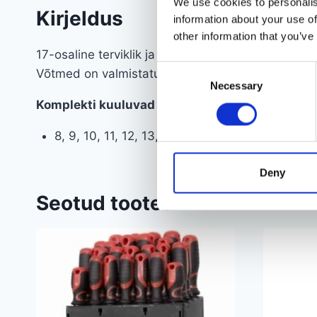
We use cookies to personalis
Kirjeldus
information about your use of
other information that you’ve
17-osaline terviklik ja kvaliteetne fikseeritud li
Consent
Võtmed on valmistatud kroomvanaadiumist.
Necessary
Selection
Komplekti kuuluvad suurused:
8, 9, 10, 11, 12, 13, 14, 15, 16, 17, 18, 19, 22, 2
Deny
Seotud tooted