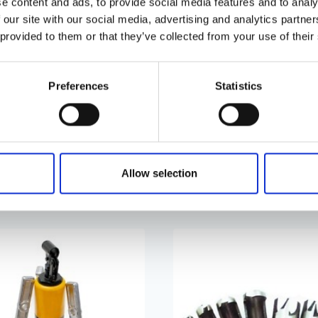
e content and ads, to provide social media features and to analy
 our site with our social media, advertising and analytics partn
 provided to them or that they’ve collected from your use of their
ngiga mutrivõtmete komplekt tarnitakse tugevas hoiukotis,
Preferences
Statistics
4, 27, 30 ja 32.
Allow selection