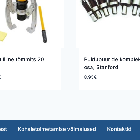
liline tõmmits 20
Puidupuuride komplek
osa, Stanford
€
8,95
€
est
Kohaletoimetamise võimalused
Kontaktid