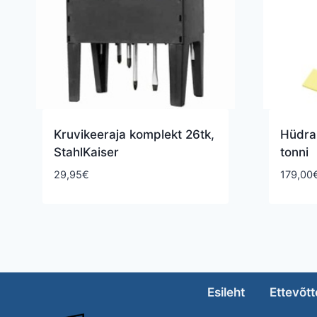
Kruvikeeraja komplekt 26tk,
Hüdrau
StahlKaiser
tonni
29,95
€
179,00
Esileht
Ettevõtt