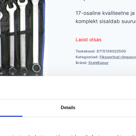
17-osaline kvaliteetne j
komplekt sisaldab suuru
Laost otsas
Tootekood:
8715156022500
Kategooriad:
Fikseeritud rõngas
Bränd:
StahlKaiser
Details