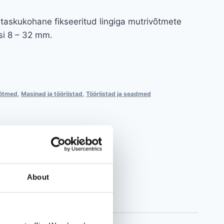
a taskukohane fikseeritud lingiga mutrivõtmete
si 8 – 32 mm.
võtmed
,
Masinad ja tööriistad
,
Tööriistad ja seadmed
About