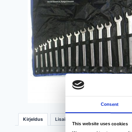
Consent
Kirjeldus
Lisainfo
Arvustused (0)
This website uses cookies