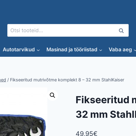
Otsi:
Otsi
Autotarvikud
Masinad ja tööriistad
Vaba aeg
med
/
Fikseeritud mutrivõtme komplekt 8 – 32 mm StahlKaiser
Fikseeritud 
32 mm Stahl
49,95
€