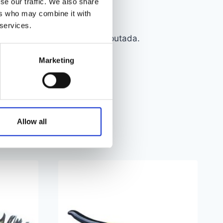
se our traffic. We also share
ers who may combine it with
 services.
 mida saab näiteks seinale riputada.
Marketing
Allow all