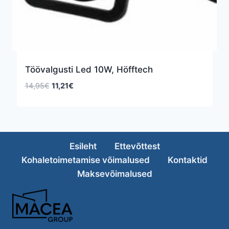
Töövalgusti Led 10W, Höfftech
Algne
Praegune
14,95
€
11,21
€
hind
hind
oli:
on:
14,95€.
11,21€.
Esileht
Ettevõttest
Kohaletoimetamise võimalused
Kontaktid
Maksevõimalused