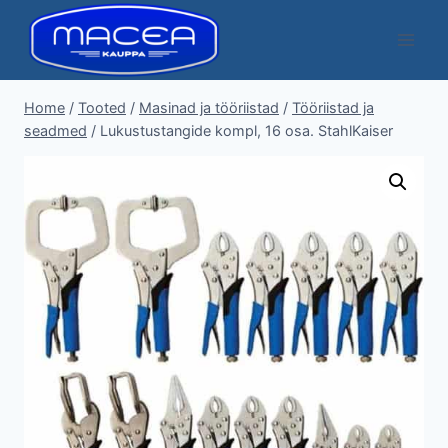
Skip
to
content
Home
/
Tooted
/
Masinad ja tööriistad
/
Tööriistad ja
seadmed
/
Lukustustangide kompl, 16 osa. StahlKaiser