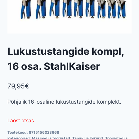
Lukustustangide kompl,
16 osa. StahlKaiser
79,95
€
Põhjalik 16-osaline lukustustangide komplekt.
Laost otsas
Tootekood:
8715156023668
Kategooriad:
Masinad ja tööriistad
,
Tangid ja lõikurid
,
Tööriistad ja