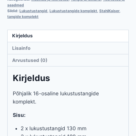
seadmed
Sildid:
Lukustustangid
,
Lukustustangide komplekt
,
StahlKaiser
,
tangide komplekt
Kirjeldus
Lisainfo
Arvustused (0)
Kirjeldus
Põhjalik 16-osaline lukustustangide
komplekt.
Sisu:
2 x lukustustangid 130 mm