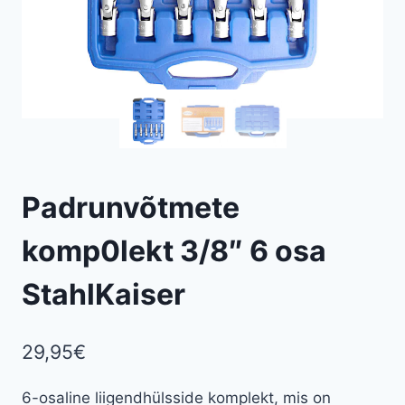
Padrunvõtmete
komp0lekt 3/8″ 6 osa
StahlKaiser
29,95
€
6-osaline liigendhülsside komplekt, mis on