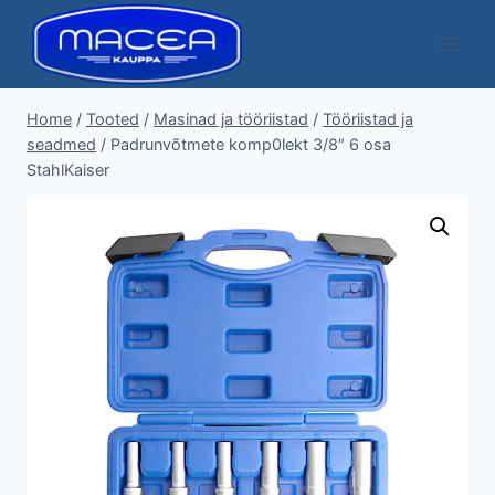
Skip
to
content
Home
/
Tooted
/
Masinad ja tööriistad
/
Tööriistad ja
seadmed
/
Padrunvõtmete komp0lekt 3/8″ 6 osa
StahlKaiser