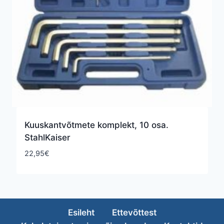
Kuuskantvõtmete komplekt, 10 osa.
StahlKaiser
22,95
€
Esileht
Ettevõttest