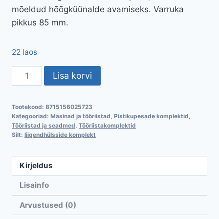
mõeldud hõõgküünalde avamiseks.
Varruka
pikkus 85 mm.
22 laos
Padrunvõtmete
Lisa korvi
komp0lekt
3/8"
Tootekood:
8715156025723
6
Kategooriad:
Masinad ja tööriistad
,
Pistikupesade komplektid
,
osa
Tööriistad ja seadmed
,
Tööriistakomplektid
Silt:
liigendhülsside komplekt
StahlKaiser
kogus
Kirjeldus
Lisainfo
Arvustused (0)