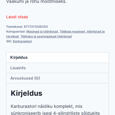
Vaakumi ja rõhu mõõtmiseks.
Laost otsas
Tootekood:
8717211026355
Kategooriad:
Masinad ja tööriistad
,
Töökoja masinad, tööriistad ja
tarvikud
,
Töötuba ja spetsiaalsed tööriistad
Silt:
Karburaatori
Kirjeldus
Lisainfo
Arvustused (0)
Kirjeldus
Karburaatori näidiku komplekt, mis
sünkroniseerib isegi 4-silindriliste sõidukite