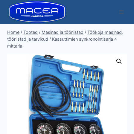
Skip
to
content
Home
/
Tooted
/
Masinad ja tööriistad
/
Töökoja masinad,
tööriistad ja tarvikud
/
Kaasuttimien synkronointisarja 4
mittaria