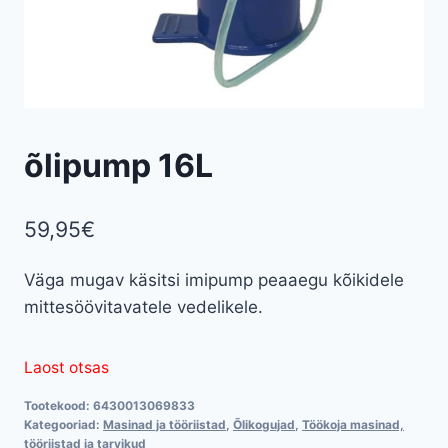
õlipump 16L
59,95
€
Väga mugav käsitsi imipump peaaegu kõikidele
mittesöövitavatele vedelikele.
Laost otsas
Tootekood:
6430013069833
Kategooriad:
Masinad ja tööriistad
,
Õlikogujad
,
Töökoja masinad,
tööriistad ja tarvikud