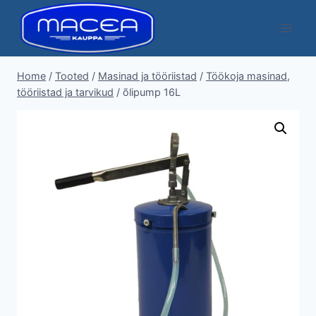
Skip
to
content
Home
/
Tooted
/
Masinad ja tööriistad
/
Töökoja masinad,
tööriistad ja tarvikud
/
õlipump 16L