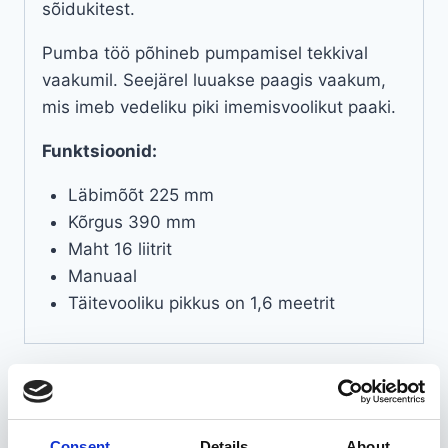
sõidukitest.
Pumba töö põhineb pumpamisel tekkival
vaakumil. Seejärel luuakse paagis vaakum,
mis imeb vedeliku piki imemisvoolikut paaki.
Funktsioonid:
Läbimõõt 225 mm
Kõrgus 390 mm
Maht 16 liitrit
Manuaal
Täitevooliku pikkus on 1,6 meetrit
Seotud tooted
Consent
Details
About