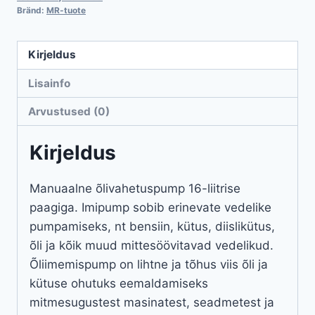
Bränd:
MR-tuote
Kirjeldus
Lisainfo
Arvustused (0)
Kirjeldus
Manuaalne õlivahetuspump 16-liitrise
paagiga. Imipump sobib erinevate vedelike
pumpamiseks, nt bensiin, kütus, diislikütus,
õli ja kõik muud mittesöövitavad vedelikud.
Õliimemispump on lihtne ja tõhus viis õli ja
kütuse ohutuks eemaldamiseks
mitmesugustest masinatest, seadmetest ja