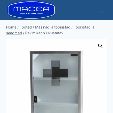
Skip
to
content
Home
/
Tooted
/
Masinad ja tööriistad
/
Tööriistad ja
seadmed
/
Ravimikapp lukustatav