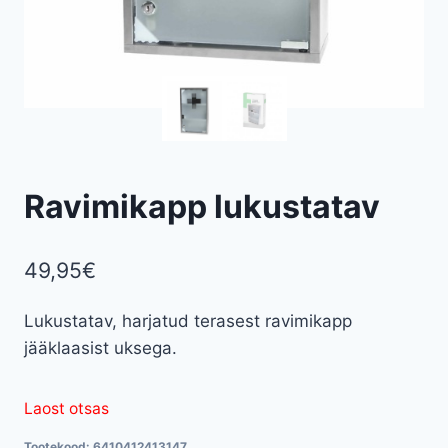
Ravimikapp lukustatav
49,95
€
Lukustatav, harjatud terasest ravimikapp
jääklaasist uksega.
Laost otsas
Tootekood:
6410412413147