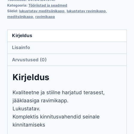
Kategooria:
Tööriistad ja seadmed
Sildid:
lukustatav meditsiinikapp
,
lukustatav ravimikapp
,
meditsiinikapp
,
ravimikapp
Kirjeldus
Lisainfo
Arvustused (0)
Kirjeldus
Kvaliteetne ja stiilne harjatud terasest,
jääklaasiga ravimikapp.
Lukustatav.
Komplektis kinnitusvahendid seinale
kinnitamiseks