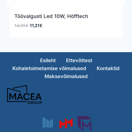
Töövalgusti Led 10W, Höfftech
Algne
Praegune
14,95
€
11,21
€
hind
hind
oli:
on:
14,95€.
11,21€.
Esileht
Ettevõttest
Kohaletoimetamise võimalused
Kontaktid
Maksevõimalused