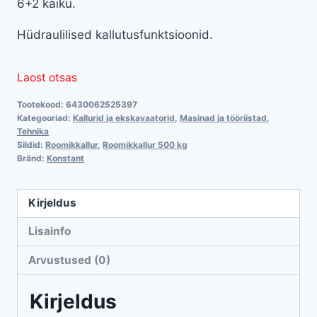
6+2 käiku.
Hüdraulilised kallutusfunktsioonid.
Laost otsas
Tootekood:
6430062525397
Kategooriad:
Kallurid ja ekskavaatorid
,
Masinad ja tööriistad
,
Tehnika
Sildid:
Roomikkallur
,
Roomikkallur 500 kg
Bränd:
Konstant
Kirjeldus
Lisainfo
Arvustused (0)
Kirjeldus