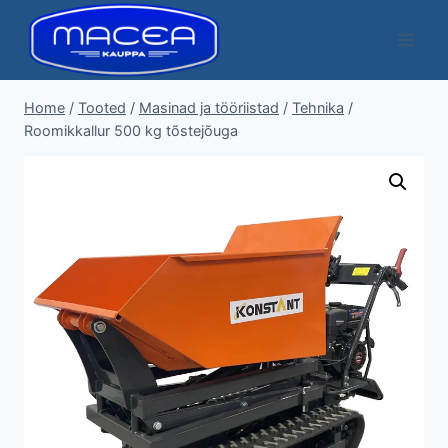
Skip
to
content
Home
/
Tooted
/
Masinad ja tööriistad
/
Tehnika
/
Roomikkallur 500 kg tõstejõuga