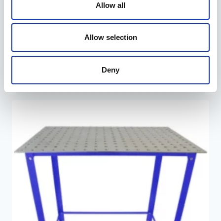
Allow all
Allow selection
Pistikuvõtme komplekt 1/4 “ProBuilder
24,95
€
Deny