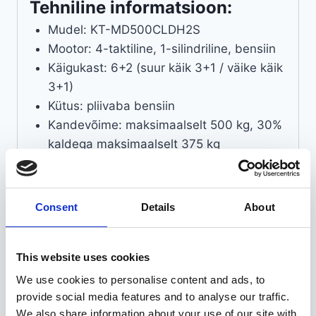
Tehniline informatsioon:
Mudel: KT-MD500CLDH2S
Mootor: 4-taktiline, 1-silindriline, bensiin
Käigukast: 6+2 (suur käik 3+1 / väike käik
3+1)
Kütus: pliivaba bensiin
Kandevõime: maksimaalselt 500 kg, 30%
kaldega maksimaalselt 375 kg
Varjestatud kaablid
Hüdrauliline kallutusfunktsioon
Kalluri mõõdud: 185 x 71 x 124 cm (P x L
Consent
Details
About
x K)
Kaal: 390 kg
This website uses cookies
Platvormi suurus: 98 x 70 x 45 cm (P x L
x K)
We use cookies to personalise content and ads, to
Veojõu starter
provide social media features and to analyse our traffic.
We also share information about your use of our site with