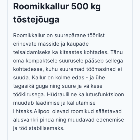
Roomikkallur 500 kg
tõstejõuga
Roomikkallur on suurepärane tööriist
erinevate masside ja kaupade
teisaldamiseks ka kitsastes kohtades. Tänu
oma kompaktsele suurusele pääseb sellega
kohtadesse, kuhu suuremad töömasinad ei
suuda. Kallur on kolme edasi- ja ühe
tagasikäiguga ning suure ja väikese
töökiirusega. Hüdrauliline kallutusfunktsioon
muudab laadimise ja kallutamise
lihtsaks.Allpool olevad roomikud säästavad
alusvankri pinda ning muudavad edenemise
ja töö stabiilsemaks.